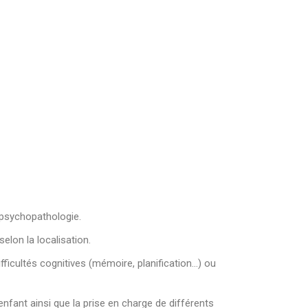
t psychopathologie.
lon la localisation.
ltés cognitives (mémoire, planification…) ou
enfant ainsi que la prise en charge de différents