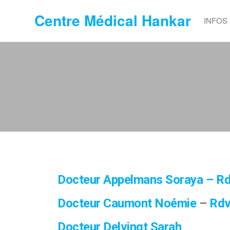
Centre Médical Hankar
INFOS
Docteur Appelmans Soraya – Rd
Docteur Caumont Noémie
–
Rdv
Docteur Delvingt Sarah